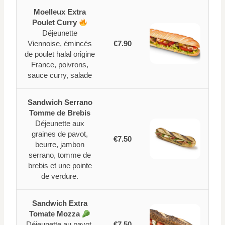
Moelleux Extra
Poulet Curry
Déjeunette
Viennoise, émincés
€7.90
de poulet halal origine
France, poivrons,
sauce curry, salade
Sandwich Serrano
Tomme de Brebis
Déjeunette aux
graines de pavot,
€7.50
beurre, jambon
serrano, tomme de
brebis et une pointe
de verdure.
Sandwich Extra
Tomate Mozza
Déjeunette au pavot,
€7.50