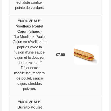
échalote confite,
pointe de verdure.
“NOUVEAU”
Moelleux Poulet
Cajun (chaud)
“Le Moelleux Poulet
Cajun va réveiller tes
papilles avec la
fusion d’une sauce
€7.90
cajun et la douceur
des poivrons !”
Déjeunette
moelleuse, tenders
de poulet, sauce
cajun, cheddar,
poivron.
“NOUVEAU”
Burrito Poulet