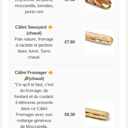
mozzarella, tomates,
pesto vert
Câlini Savoyard
(chaud)
Pain nature, fromage
€7.60
à raclette et jambon
blanc fumé. Servi
chaud.
Câlini Fromager
(chaud)
“Ce qu’il te faut, c’est
du fromage, du
fondant et du coulant.
3 éléments présents
dans ce Câlini
Fromager avec son
€8.30
mélange généreux
de Mozzarella,