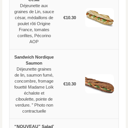
Déjeunette aux
graines de Lin, sauce
césar, médaillons de
€10.30
poulet rôti Origine
France, tomates
confites, Pécorino
AOP
Sandwich Nordique
Saumon
Déjeunette graines
de lin, saumon fumé,
concombre, fromage
€10.30
fouetté Madame Loïk
échalote et
ciboulette, pointe de
verdure. ” Photo non
contractuelle
“NOUVEAU” Salad’