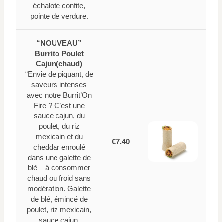
échalote confite,
pointe de verdure.
“NOUVEAU”
Burrito Poulet
Cajun(chaud)
“Envie de piquant, de
saveurs intenses
avec notre Burrit’On
Fire ? C’est une
sauce cajun, du
poulet, du riz
mexicain et du
€7.40
cheddar enroulé
dans une galette de
blé – à consommer
chaud ou froid sans
modération. Galette
de blé, émincé de
poulet, riz mexicain,
sauce cajun,