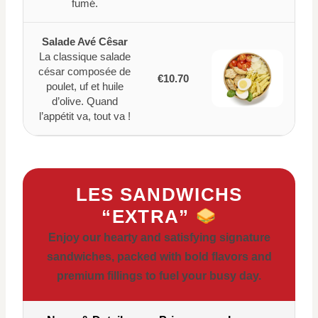
fumé.
Salade Avé Cêsar
La classique salade
césar composée de
€10.70
poulet, uf et huile
d’olive. Quand
l’appétit va, tout va !
LES SANDWICHS
“EXTRA”
Enjoy our hearty and satisfying signature
sandwiches, packed with bold flavors and
premium fillings to fuel your busy day.