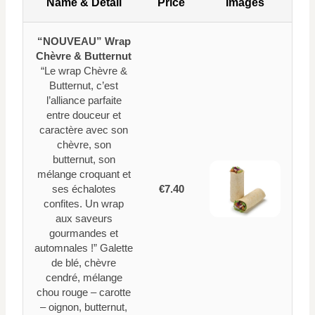
Name & Detail
Price
Images
“NOUVEAU” Wrap
Chèvre & Butternut
“Le wrap Chèvre &
Butternut, c’est
l’alliance parfaite
entre douceur et
caractère avec son
chèvre, son
butternut, son
mélange croquant et
ses échalotes
€7.40
confites. Un wrap
aux saveurs
gourmandes et
automnales !” Galette
de blé, chèvre
cendré, mélange
chou rouge – carotte
– oignon, butternut,