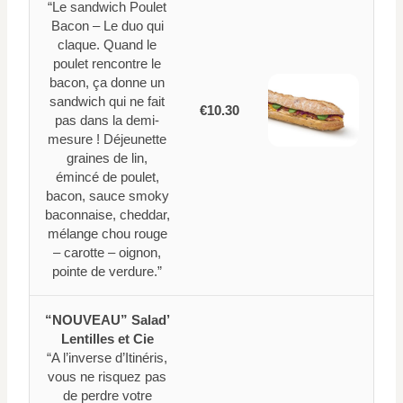
“Le sandwich Poulet
Bacon – Le duo qui
claque. Quand le
poulet rencontre le
bacon, ça donne un
sandwich qui ne fait
€10.30
pas dans la demi-
mesure ! Déjeunette
graines de lin,
émincé de poulet,
bacon, sauce smoky
baconnaise, cheddar,
mélange chou rouge
– carotte – oignon,
pointe de verdure.”
“NOUVEAU” Salad’
Lentilles et Cie
“A l’inverse d’Itinéris,
vous ne risquez pas
de perdre votre