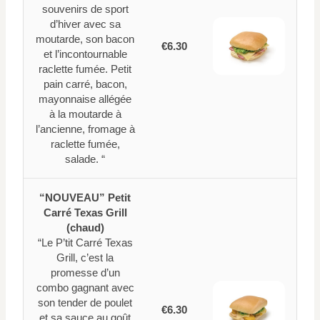
souvenirs de sport
d’hiver avec sa
moutarde, son bacon
€6.30
et l’incontournable
raclette fumée. Petit
pain carré, bacon,
mayonnaise allégée
à la moutarde à
l’ancienne, fromage à
raclette fumée,
salade. “
“NOUVEAU” Petit
Carré Texas Grill
(chaud)
“Le P’tit Carré Texas
Grill, c’est la
promesse d’un
combo gagnant avec
son tender de poulet
€6.30
et sa sauce au goût