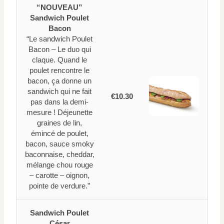
“NOUVEAU”
Sandwich Poulet
Bacon
“Le sandwich Poulet
Bacon – Le duo qui
claque. Quand le
poulet rencontre le
bacon, ça donne un
sandwich qui ne fait
€10.30
pas dans la demi-
mesure ! Déjeunette
graines de lin,
émincé de poulet,
bacon, sauce smoky
baconnaise, cheddar,
mélange chou rouge
– carotte – oignon,
pointe de verdure.”
Sandwich Poulet
César