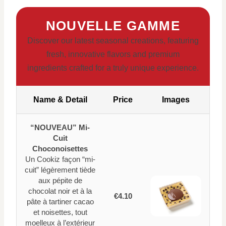
NOUVELLE GAMME
Discover our latest seasonal creations, featuring
fresh, innovative flavors and premium
ingredients crafted for a truly unique experience.
Name & Detail
Price
Images
“NOUVEAU” Mi-
Cuit
Choconoisettes
Un Cookiz façon “mi-
cuit” légèrement tiède
aux pépite de
chocolat noir et à la
€4.10
pâte à tartiner cacao
et noisettes, tout
moelleux à l’extérieur