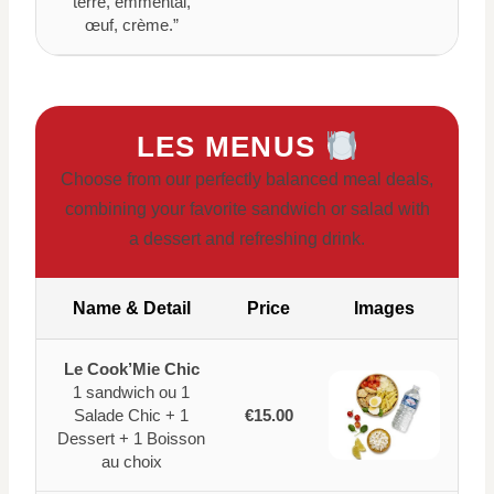
terre, emmental,
œuf, crème.”
LES MENUS
Choose from our perfectly balanced meal deals,
combining your favorite sandwich or salad with
a dessert and refreshing drink.
Name & Detail
Price
Images
Le Cook’Mie Chic
1 sandwich ou 1
Salade Chic + 1
€15.00
Dessert + 1 Boisson
au choix