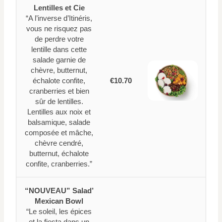
Lentilles et Cie
“A l’inverse d’Itinéris,
vous ne risquez pas
de perdre votre
lentille dans cette
salade garnie de
chèvre, butternut,
échalote confite,
€10.70
cranberries et bien
sûr de lentilles.
Lentilles aux noix et
balsamique, salade
composée et mâche,
chèvre cendré,
butternut, échalote
confite, cranberries.”
“NOUVEAU” Salad’
Mexican Bowl
“Le soleil, les épices
et la fiesta dans un