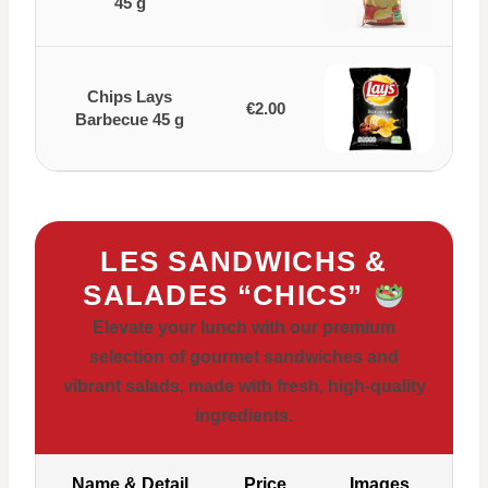
45 g
Chips Lays
€2.00
Barbecue 45 g
LES SANDWICHS &
SALADES “CHICS”
Elevate your lunch with our premium
selection of gourmet sandwiches and
vibrant salads, made with fresh, high-quality
ingredients.
Name & Detail
Price
Images